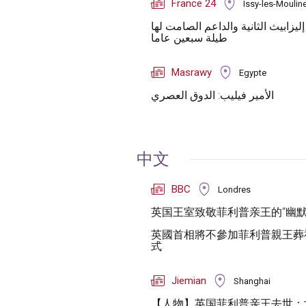
France 24
Issy-les-Moulin
ليزابيث الثانية والداعم الصامت لها
طيلة سبعين عاما
Masrawy
Egypte
الأمير فيليب: الدوق العصري
中文
BBC
Londres
英国王室致敬菲利普亲王的“幽默
英國首相將不參加菲利普親王葬
式
Jiemian
Shanghai
【人物】英国菲利普亲王去世：