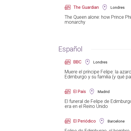
The Guardian
Londres
The Queen alone: how Prince Phil
monarchy
Español
BBC
Londres
Muere el príncipe Felipe: la aza
Edimburgo y su familia (y qué pa
El País
Madrid
El funeral de Felipe de Edimburgo
era en el Reino Unido
El Periódico
Barcelone
Felipe de Edimburgo, el hombre