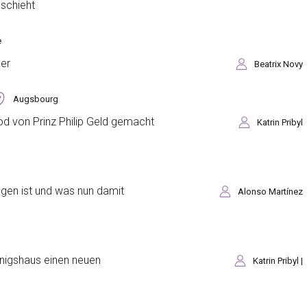
schieht
e
ker
Beatrix Novy
Augsbourg
d von Prinz Philip Geld gemacht
Katrin Pribyl
ögen ist und was nun damit
Alonso Martínez
önigshaus einen neuen
Katrin Pribyl |