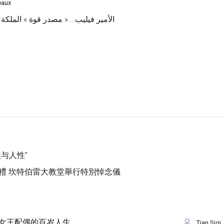
eaux
الأمير فيليب… « مصدر قوة » الملكة إ
与人性”
禮 坎特伯雷大教堂舉行特別悼念儀
女王配偶的百岁人生
Tian Siqi