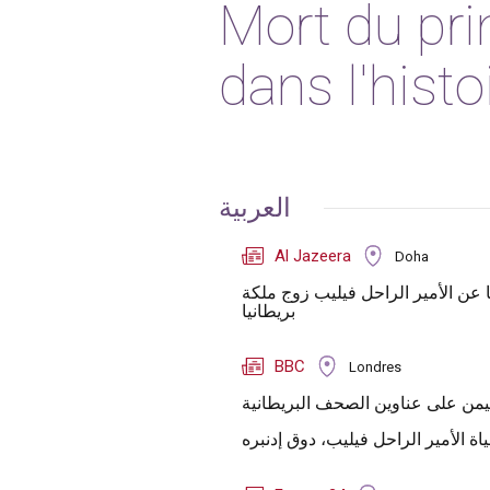
Mort du pri
dans l'hist
العربية
Al Jazeera
Doha
د لا تعرفها عن الأمير الراحل فيليب زوج ملكة
بريطانيا
BBC
Londres
هيمن على عناوين الصحف البريطانية
اة الأمير الراحل فيليب، دوق إدنبره