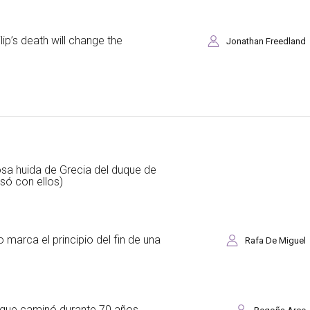
ip’s death will change the
Jonathan Freedland
rosa huida de Grecia del duque de
só con ellos)
 marca el principio del fin de una
Rafa De Miguel
 que caminó durante 70 años