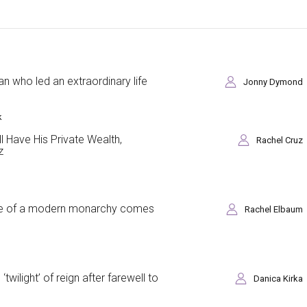
an who led an extraordinary life
Jonny Dymond
k
ll Have His Private Wealth,
Rachel Cruz
z
 role of a modern monarchy comes
Rachel Elbaum
twilight’ of reign after farewell to
Danica Kirka