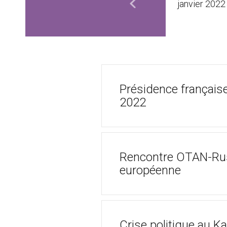
janvier 2022
21
novembre 2021
décembre 2021
Présidence français
2022
Rencontre OTAN-Russi
européenne
Crise politique au K