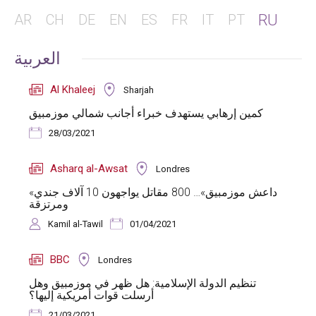
RU
AR
CH
DE
EN
ES
FR
IT
PT
العربية
Al Khaleej
Sharjah
كمين إرهابي يستهدف خبراء أجانب شمالي موزمبيق
28/03/2021
Asharq al-Awsat
Londres
«داعش موزمبيق»… 800 مقاتل يواجهون 10 آلاف جندي
ومرتزقة
Kamil al-Tawil
01/04/2021
BBC
Londres
تنظيم الدولة الإسلامية: هل ظهر في موزمبيق وهل
أرسلت قوات أمريكية إليها؟
21/03/2021