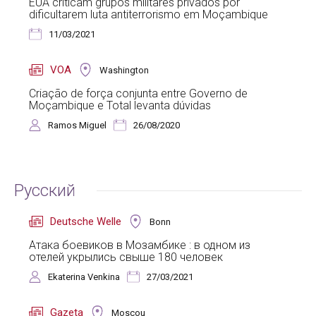
EUA criticam grupos militares privados por
dificultarem luta antiterrorismo em Moçambique
11/03/2021
VOA
Washington
Criação de força conjunta entre Governo de
Moçambique e Total levanta dúvidas
Ramos Miguel
26/08/2020
Русский
Deutsche Welle
Bonn
Атака боевиков в Мозамбике : в одном из
отелей укрылись свыше 180 человек
Ekaterina Venkina
27/03/2021
Gazeta
Moscou