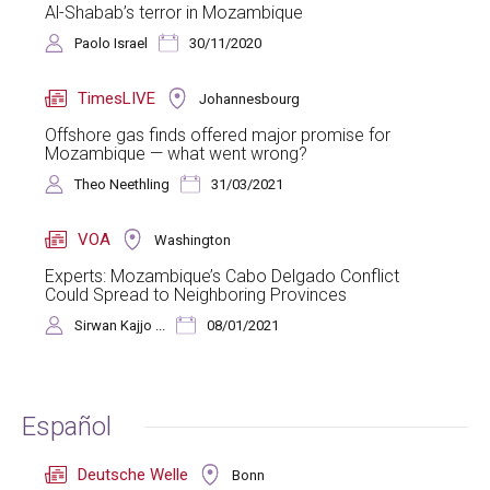
Al-Shabab’s terror in Mozambique
Paolo Israel
30/11/2020
TimesLIVE
Johannesbourg
Offshore gas finds offered major promise for
Mozambique — what went wrong?
Theo Neethling
31/03/2021
VOA
Washington
Experts: Mozambique’s Cabo Delgado Conflict
Could Spread to Neighboring Provinces
Sirwan Kajjo ...
08/01/2021
Español
Deutsche Welle
Bonn