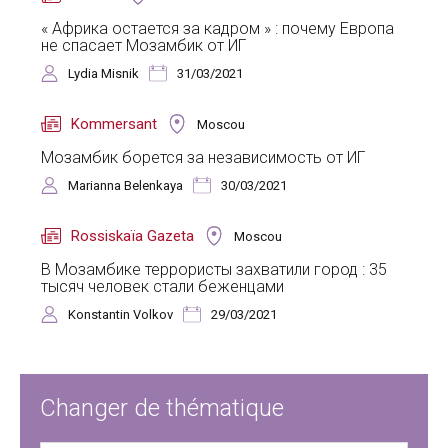
« Африка остается за кадром » : почему Европа
не спасает Мозамбик от ИГ
Lydia Misnik
31/03/2021
Kommersant
Moscou
Мозамбик борется за независимость от ИГ
Marianna Belenkaya
30/03/2021
Rossiskaïa Gazeta
Moscou
В Мозамбике террористы захватили город : 35
тысяч человек стали беженцами
Konstantin Volkov
29/03/2021
Changer de thématique