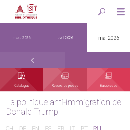
mai 2026
mars 2026
avril 2026
Catalogue
Revues de presse
Europresse
La politique anti-immigration de
Donald Trump
RU
CH
DE
EN
ES
FR
IT
PT