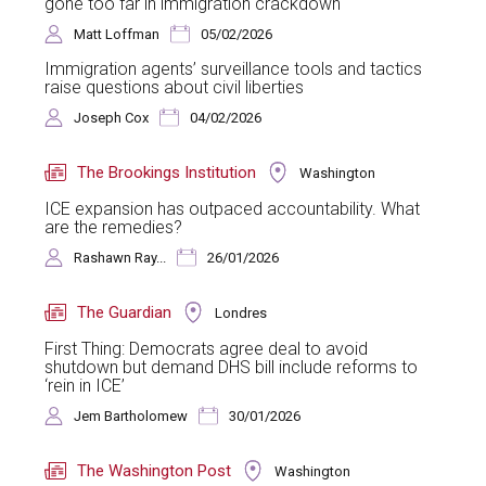
gone too far in immigration crackdown
Matt Loffman
05/02/2026
Immigration agents’ surveillance tools and tactics
raise questions about civil liberties
Joseph Cox
04/02/2026
The Brookings Institution
Washington
ICE expansion has outpaced accountability. What
are the remedies?
Rashawn Ray...
26/01/2026
The Guardian
Londres
First Thing: Democrats agree deal to avoid
shutdown but demand DHS bill include reforms to
‘rein in ICE’
Jem Bartholomew
30/01/2026
The Washington Post
Washington