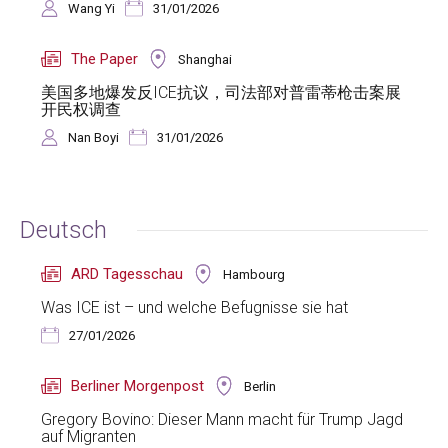
Wang Yi
31/01/2026
The Paper
Shanghai
美国多地爆发反ICE抗议，司法部对普雷蒂枪击案展
开民权调查
Nan Boyi
31/01/2026
Deutsch
ARD Tagesschau
Hambourg
Was ICE ist – und welche Befugnisse sie hat
27/01/2026
Berliner Morgenpost
Berlin
Gregory Bovino: Dieser Mann macht für Trump Jagd
auf Migranten