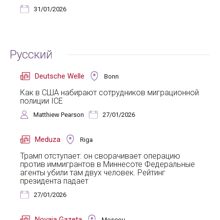
31/01/2026
Русский
Deutsche Welle
Bonn
Как в США набирают сотрудников миграционной
полиции ICE
Matthiew Pearson
27/01/2026
Meduza
Riga
Трамп отступает: он сворачивает операцию
против иммигрантов в Миннесоте Федеральные
агенты убили там двух человек. Рейтинг
президента падает
27/01/2026
Novaja Gazeta
Moscou