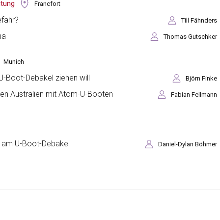
itung
Francfort
efahr?
Till Fähnders
na
Thomas Gutschker
Munich
U-Boot-Debakel ziehen will
Björn Finke
en Australien mit Atom-U-Booten
Fabian Fellmann
ld am U-Boot-Debakel
Daniel-Dylan Böhmer