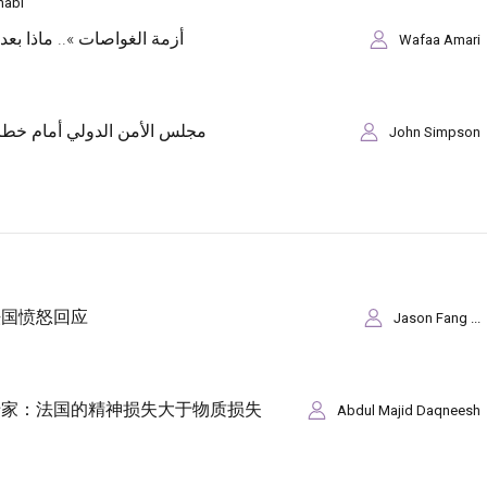
habi
أزمة الغواصات ».. ماذا بع
Wafaa Amari
مجلس الأمن الدولي أمام خطر 
John Simpson
法国愤怒回应
Jason Fang ...
专家：法国的精神损失大于物质损失
Abdul Majid Daqneesh