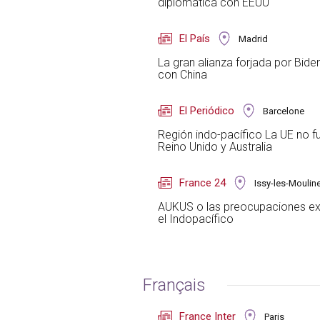
diplomática con EEUU
El País
Madrid
La gran alianza forjada por Bide
con China
El Periódico
Barcelone
Región indo-pacífico La UE no f
Reino Unido y Australia
France 24
Issy-les-Moulin
AUKUS o las preocupaciones extr
el Indopacífico
Français
France Inter
Paris