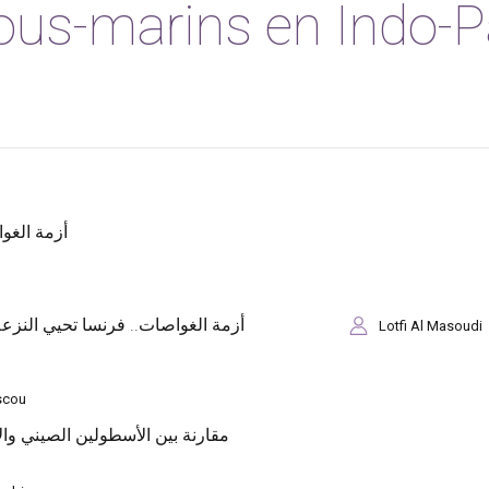
ous-marins en Indo-P
أزمة الغو
أزمة الغواصات.. فرنسا تحيي النزعة 
Lotfi Al Masoudi
cou
مقارنة بين الأسطولين الصيني وال