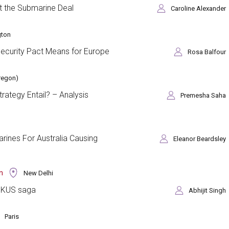
t the Submarine Deal
Caroline Alexander
ton
 Security Pact Means for Europe
Rosa Balfour
regon)
rategy Entail? – Analysis
Premesha Saha
rines For Australia Causing
Eleanor Beardsley
n
New Delhi
AUKUS saga
Abhijit Singh
Paris