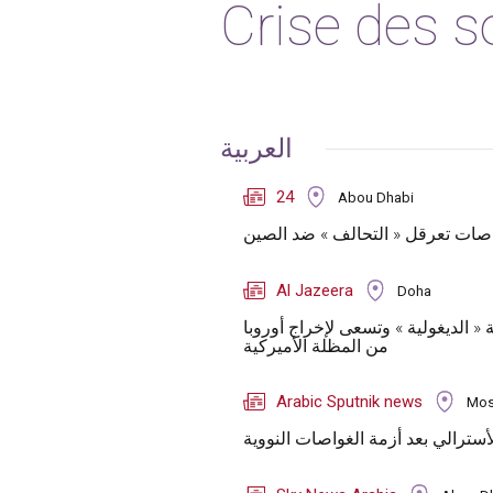
Crise des s
العربية
24
Abou Dhabi
اصات تعرقل « التحالف » ضد الصين
Al Jazeera
Doha
« الديغولية » وتسعى لإخراج أوروبا
من المظلة الأميركية
Arabic Sputnik news
Mos
أسترالي بعد أزمة الغواصات النووية