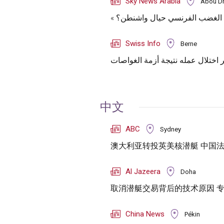
Sky News Arabia
Abou D
« د الغضب الفرنسي حيال واشنطن؟
Swiss Info
Berne
اختلال عمله نتيجة أزمة الغواصات
中文
ABC
Sydney
澳大利亚转投英美核潜艇 中国
Al Jazeera
Doha
取消潜艇交易背后的技术原因 
China News
Pékin