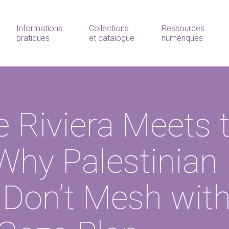
Informations
Collections
Ressources
pratiques
et catalogue
numériques
 Riviera Meets 
hy Palestinian
s Don’t Mesh wit