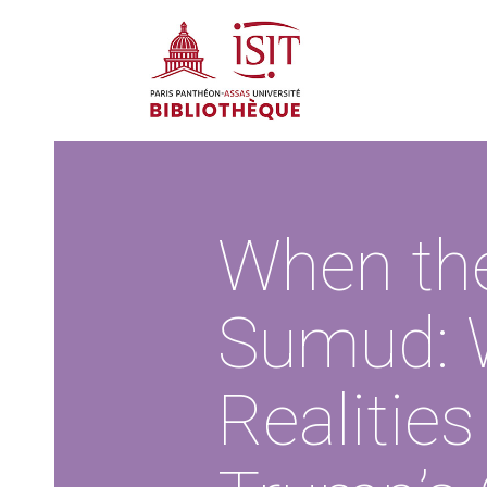
When the
Sumud: W
Realitie