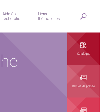
Aide à la
Liens
recherche
thématiques
the
Catalogue
Revues de presse
h