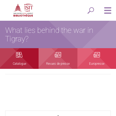
What lies behind the war in
Tigray?
Catalogue
Revues de presse
Europresse