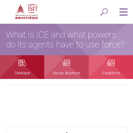
What is ICE and what powers
do its agents have to use force?
Catalogue
Revues de presse
Europresse