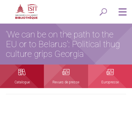
‘We can be on the path to the
EU or to Belarus’: Political thug
culture grips Georgia
Catalogue
Revues de presse
Europresse