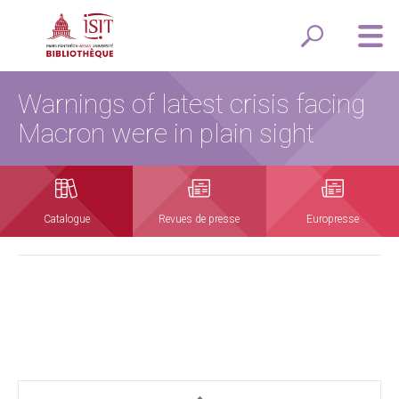
Warnings of latest crisis facing
Macron were in plain sight
Catalogue
Revues de presse
Europresse