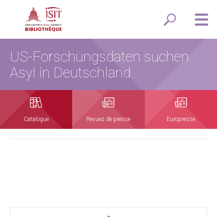
US-Forschungsdaten suchen
Asyl in Deutschland
Catalogue
Revues de presse
Europresse