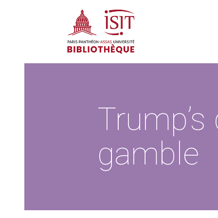
Trump’s
gamble