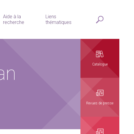
Aide à la
Liens
recherche
thématiques
an
Catalogue
Revues de presse