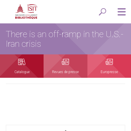
There is an off-ramp in the U.S.-
Iran crisis
Catalogue
Revues de presse
Europresse