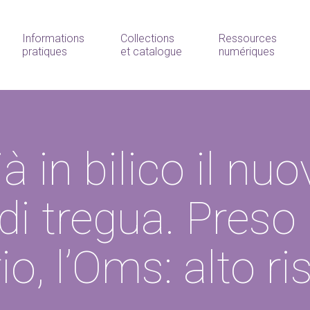
Informations
Collections
Ressources
pratiques
et catalogue
numériques
à in bilico il nuo
di tregua. Preso
io, l’Oms: alto ri