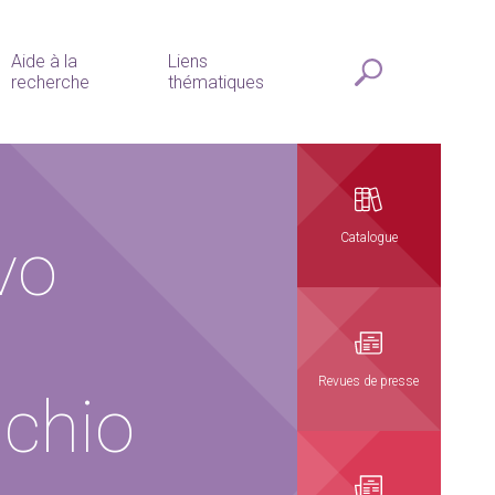
Aide à la
Liens
recherche
thématiques
vo
Catalogue
Revues de presse
schio