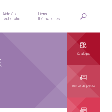
Aide à la
Liens
recherche
thématiques
a
Catalogue
Revues de presse