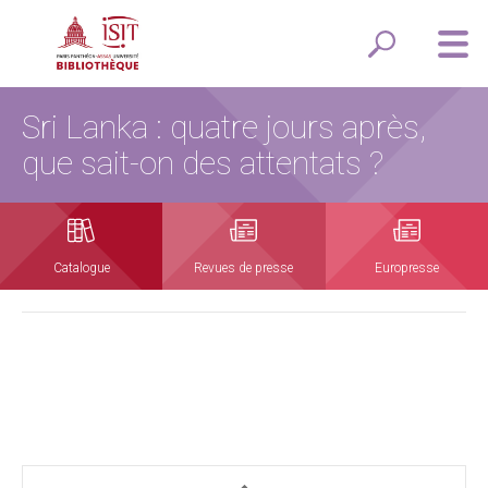
Sri Lanka : quatre jours après,
que sait-on des attentats ?
Catalogue
Revues de presse
Europresse