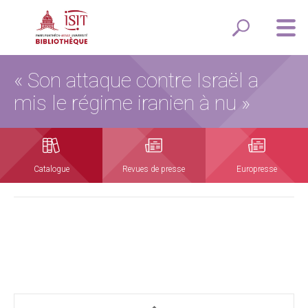
« Son attaque contre Israël a
mis le régime iranien à nu »
Catalogue
Revues de presse
Europresse