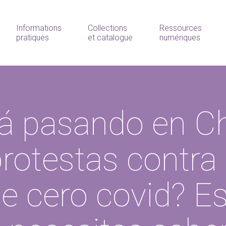
Informations
Collections
Ressources
pratiques
et catalogue
numériques
á pasando en C
protestas contra 
de cero covid? E