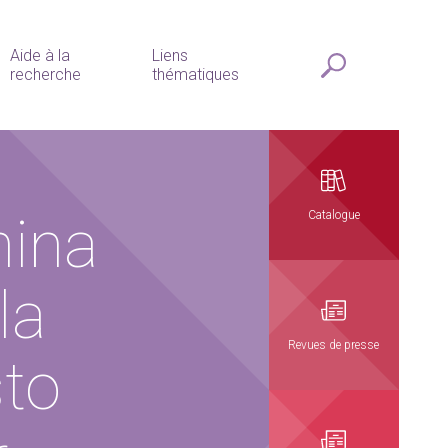
Aide à la
Liens
recherche
thématiques
hina
Catalogue
la
Revues de presse
sto