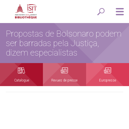
Propostas de Bolsonaro podem
ser barradas pela Justiça,
dizem especialistas
Catalogue
Revues de presse
Europresse