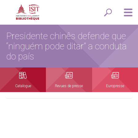
Presidente chinês defende que
“ninguém pode ditar” a conduta
do país
Catalogue
Revues de presse
Europresse