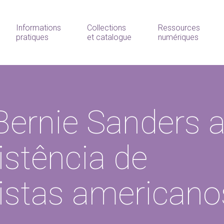
Informations
Collections
Ressources
pratiques
et catalogue
numériques
Bernie Sanders 
istência de
istas americano