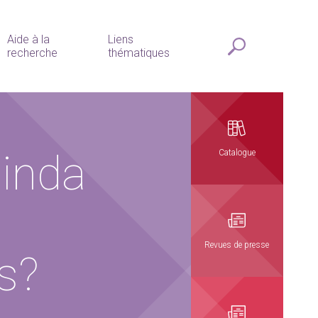
Aide à la
Liens
recherche
thématiques
ainda
Catalogue
Revues de presse
s?