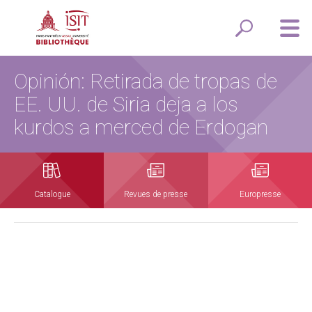
Opinión: Retirada de tropas de
EE. UU. de Siria deja a los
kurdos a merced de Erdogan
Catalogue
Revues de presse
Europresse