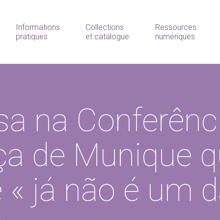
Informations
Collections
Ressources
pratiques
et catalogue
numériques
sa na Conferênc
ça de Munique q
e « já não é um 