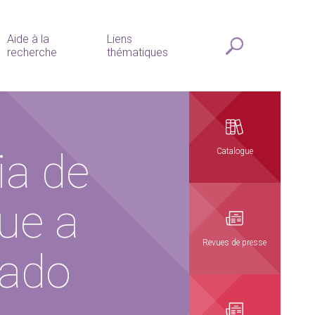
Aide à la
Liens
recherche
thématiques
ia de
Catalogue
ue a
Revues de presse
dado