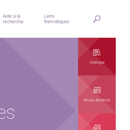
Aide à la
Liens
recherche
thématiques
Catalogue
Revues de presse
es