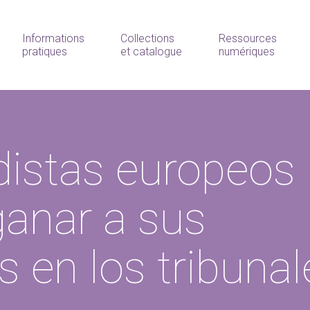
Informations
Collections
Ressources
pratiques
et catalogue
numériques
distas europeos
anar a sus
s en los tribunal