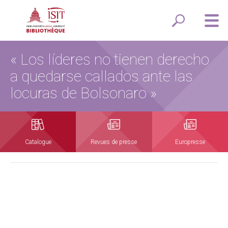
« Los líderes no tienen derecho
a quedarse callados ante las
locuras de Bolsonaro »
Catalogue
Revues de presse
Europresse