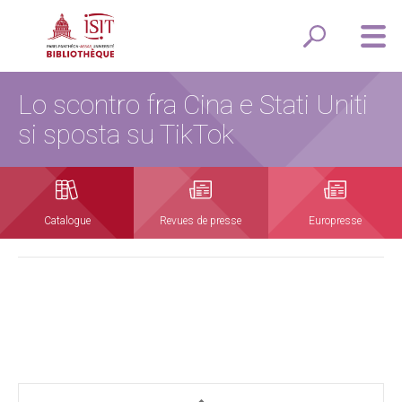
Lo scontro fra Cina e Stati Uniti
si sposta su TikTok
Catalogue
Revues de presse
Europresse