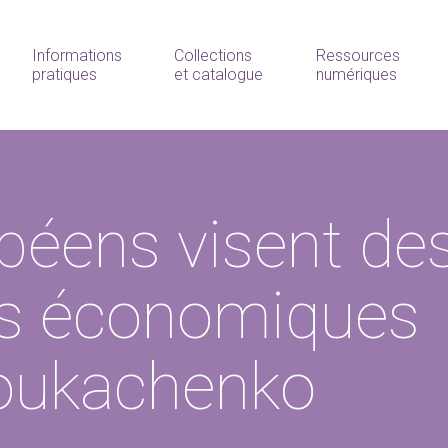
Informations
Collections
Ressources
pratiques
et catalogue
numériques
péens visent de
ns économiques
Loukachenko