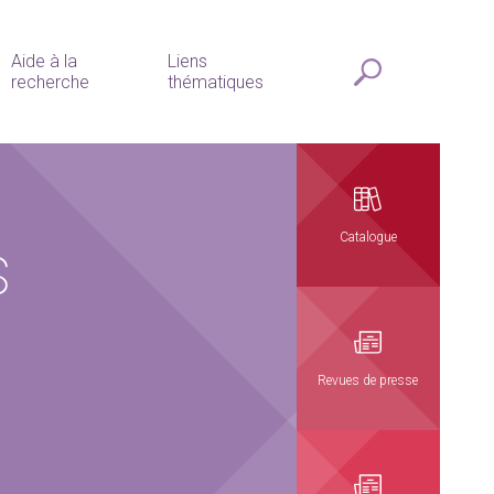
Aide à la
Liens
recherche
thématiques
s
Catalogue
Revues de presse