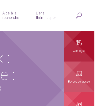
Aide à la
Liens
recherche
thématiques
 :
Catalogue
e :
Revues de presse
?