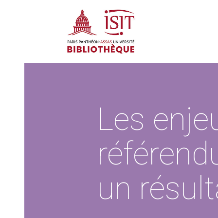
Les enjeu
référend
un résul