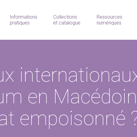
Informations
Collections
Ressources
pratiques
et catalogue
numériques
x internationaux
um en Macédoin
tat empoisonné 