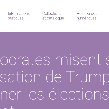
Informations
Collections
Ressources
pratiques
et catalogue
numériques
crates misent 
lisation de Trum
ner les élection