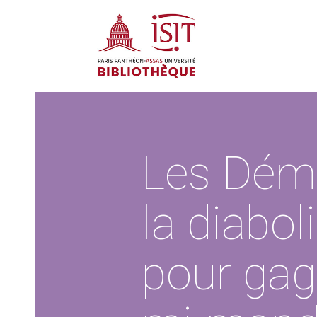
Les Démo
la diabo
pour gag