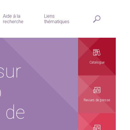
Aide à la
Liens
recherche
thématiques
sur
Catalogue
p
Revues de presse
s de