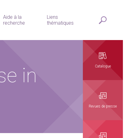
Aide à la
Liens
recherche
thématiques
se in
Catalogue
Revues de presse