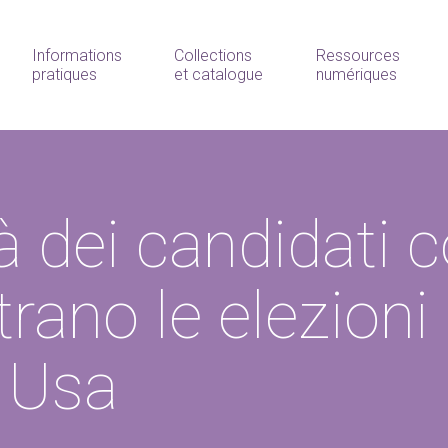
Informations
Collections
Ressources
pratiques
et catalogue
numériques
à dei candidati c
rano le elezioni 
 Usa