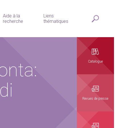
Aide à la
Liens
recherche
thématiques
onta:
Catalogue
di
Revues de presse