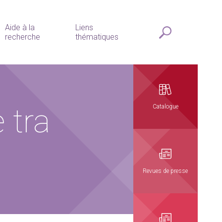
Aide à la
Liens
recherche
thématiques
 tra
Catalogue
Revues de presse