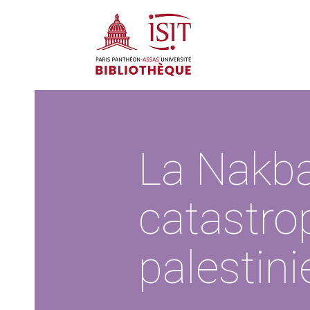
La Nakba
catastro
palestini