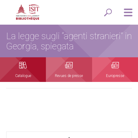
La legge sugli “agenti stranieri” in
Georgia, spiegata
Catalogue
Revues de presse
Europresse