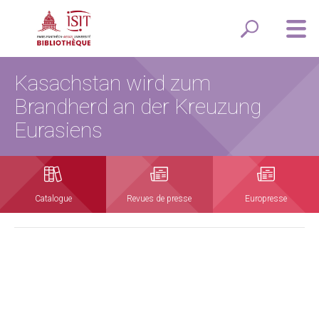
Kasachstan wird zum
Brandherd an der Kreuzung
Eurasiens
Catalogue
Revues de presse
Europresse