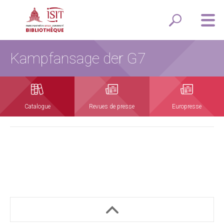
Kampfansage der G7
Catalogue
Revues de presse
Europresse