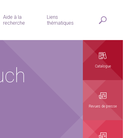
Aide à la
Liens
recherche
thématiques
uch
Catalogue
Revues de presse