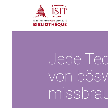
Jede Tec
von bösw
missbra