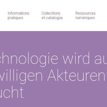
Informations
Collections
Ressources
pratiques
et catalogue
numériques
hnologie wird a
illigen Akteuren
ucht