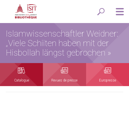
Islamwissenschaftler Weidner:
„Viele Schiiten haben mit der
Hisbollah längst gebrochen »
Catalogue
Revues de presse
Europresse