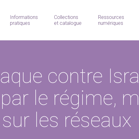
Informations
Collections
Ressources
pratiques
et catalogue
numériques
ttaque contre Isra
 par le régime, m
 sur les réseaux