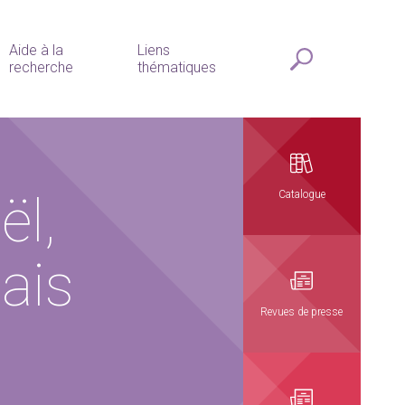
Aide à la
Liens
recherche
thématiques
ël,
Catalogue
ais
Revues de presse