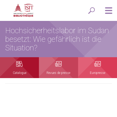
Hochsicherheitslabor im Sudan
besetzt: Wie gefährlich ist die
Situation?
Catalogue
Revues de presse
Europresse