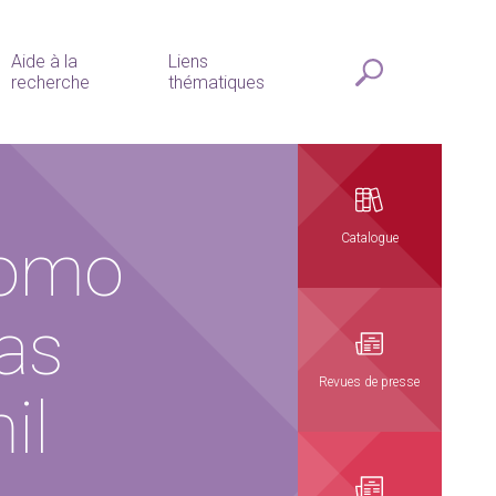
Aide à la
Liens
recherche
thématiques
como
Catalogue
as
Revues de presse
il