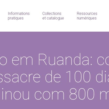
Informations
Collections
Ressources
pratiques
et catalogue
numériques
io em Ruanda: 
ssacre de 100 di
inou com 800 m