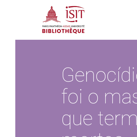
Genocíd
foi o ma
que term