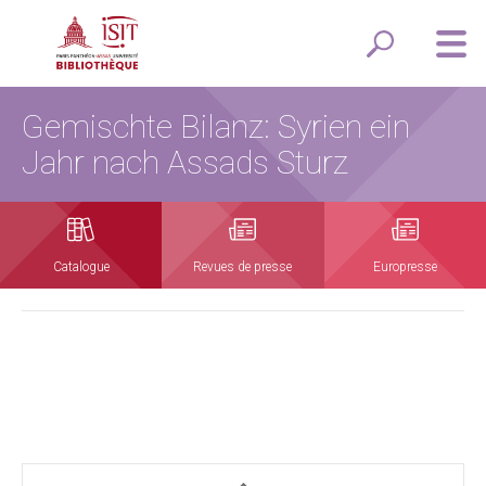
Gemischte Bilanz: Syrien ein
Jahr nach Assads Sturz
Catalogue
Revues de presse
Europresse