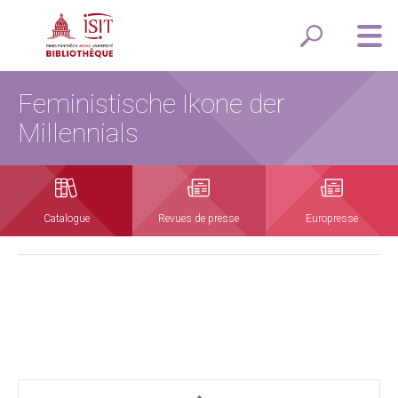
Feministische Ikone der
Millennials
Catalogue
Revues de presse
Europresse