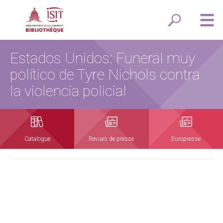
Estados Unidos: Funeral muy
político de Tyre Nichols contra
la violencia policial
Catalogue
Revues de presse
Europresse