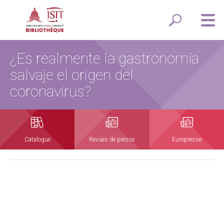
¿Es realmente la gastronomía
salvaje el origen del
coronavirus?
Catalogue
Revues de presse
Europresse