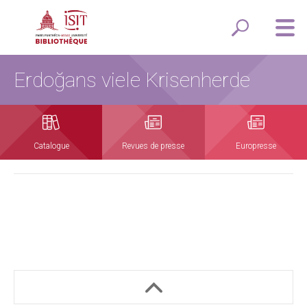
Erdoğans viele Krisenherde
Catalogue
Revues de presse
Europresse