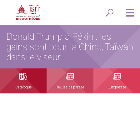
Donald Trump à Pékin : les
gains sont pour la Chine, Taïwan
dans le viseur
Catalogue
Revues de presse
Europresse