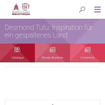
Desmond Tutu: Inspiration für
ein gespaltenes Land
Catalogue
Revues de presse
Europresse