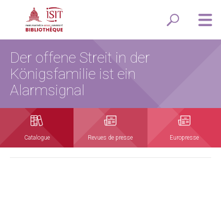
Der offene Streit in der
Königsfamilie ist ein
Alarmsignal
Catalogue
Revues de presse
Europresse