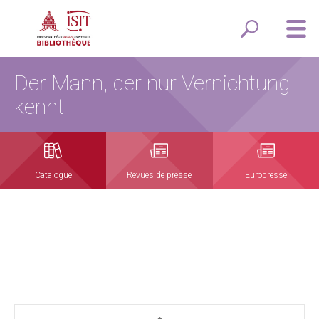
Der Mann, der nur Vernichtung
kennt
Catalogue
Revues de presse
Europresse